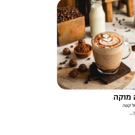
|
קפה
מוקה
|
דף
הבית
מוקה
-
באנר
ל קפה
מגזין
|
..
(26)
קפה
מוקה
|
דף
הבית