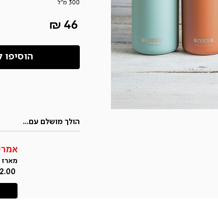
300 מ”ל
מחיר
46 ₪
מוצר
הוסיפו ל
הולך מושלם עם...
אמרי
מארז 
מחיר
2.00 ₪
מוצר