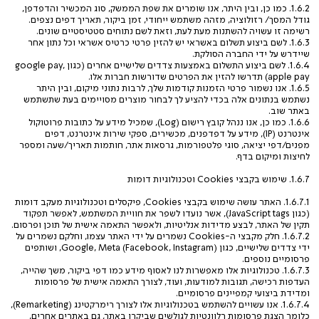
1.6.2. כמו כן, ובין היתר, אנו שומרים את שפת הממשק, סוג המכשיר והדפדפן,
גודל המסך/ רזולוציה, מזהה משתמש ייחודי, זמן ביקור, תאריך דפים נצפים.
רשימה זו עשויה להשתנות מעת לעת, וזאת לשם נתוחים סטטיסטיים שונים.
1.6.3. לשם ביצוע תשלום באשראי יש להזין פרטי כרטיס אשראי וכל נתון אחר
שיידרש על ידי החברה הסולקת.
1.6.4. לשם ביצוע התשלום באמצעות צדדים שלישיים אחרים (כגון google pay,
apple pay) תדרשו להזין את הפרטים שדורשות חברות אלו.
1.6.5. אנו נשמור פרטי הזמנות קודמות שלך, לרבות נתוני מיקום, ובין היתר
נשתמש בנתונים אלה בכדי להציע לך לבחור מוצרים מסויימים בעת שתשתמש
באתר שוב.
1.6.6. כמו כן, אנו ננהל קובץ רישום (Log), שמכיל מידע על כתובות פרוטוקול
אינטרנט (IP), מידע על דפדפנים, מכשירים, ספקי שירות אינטרנט, דפים
מפנים/דפי יציאה, סוגי פלטפורמות, גרסאות אתר, חותמות תאריך/שעה ומספר
לחיצות ומיקום בדף.
1.6.7. שימוש בקבצי Cookies וטכנולוגיות דומות
1.6.7.1. האתר עושה שימוש בקבצי Cookies, פיקסלים וטכנולוגיות מעקב דומות
(כגון JavaScript tags), אשר נועדו לשפר את חוויית המשתמש, לאפשר תפקוד
תקין של האתר, לבצע מדידות אנליטיות, ולאפשר התאמה אישית של תוכן ופרסום.
1.6.7.2. חלק מקבצי ה-Cookies נשמרים על ידי האתר עצמו, וחלקם נשמרים על
ידי צדדים שלישיים, כגון Google, Meta (Facebook, Instagram), ושותפים
פרסומיים נוספים.
1.6.7.3. טכנולוגיות אלו מאפשרות לנו לאסוף מידע כמו דפי ביקור, משך שהייה,
העדפות רכישה, תגובות למודעות, ועוד, לצורך התאמה אישית של פרסומות
ומדידת ביצועי קמפיינים פרסומיים.
1.6.7.4. אנו עשויים להשתמש בטכנולוגיות אלו לצורך רימרקטינג (Remarketing),
כלומר הצגת פרסומות רלוונטיות לגולשים שביקרו באתר, גם באתרים אחרים,