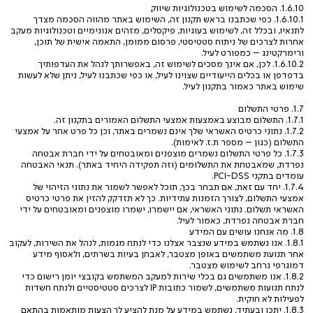
1.6.10. הסכמה לשימוש בטכנולוגיות שיווק
1.6.10.1. כפי שכתבנו בראש תקנון זה, השימוש באתר מהווה הסכמה מצדך
לתנאיו, ובכלל זה, לשימוש בעוגיות, פיקסלים, מזהים אנונימיים וטכנולוגיות מעקב
אחרות לצרכים של ניתוח סטטיסטי, פרסום ממומן, התאמה אישית של תוכן,
ורימרקטינג – כמפורט לעיל.
1.6.10.2. לכן, אם אינך מסכים לשימוש זה, באפשרותך לנהל את העדפותיך
בדפדפן או בכלים הייעודיים שצוינו לעיל, או כפי שכתבנו לעיל, ניתן שלא לעשות
שימוש באתר כאמור בתקנון לעיל.
1.7. פרטי התשלום
1.7.1. התשלום מבוצע באמצעות אמצעי התשלום האמורים בתקנון זה.
1.7.2. נתוני כרטיס האשראי שלך אינם נשמרים באתר, וכן כל פרט אחר על אמצעי
התשלום (כגון – מספר ת.ז. לאימות).
1.7.3. כל פרטי התשלום נשמרים מוצפנים ומאובטחים על ידי חברת אבטחה
נפרדת, שמאבטחת את התשלומים (וזה תפקידה היחיד באתר). תנאי האבטחה
עומדים בתקני PCI-DSS.
1.7.4. יחד עם זאת, אם תבחר בכך, תוכל לאפשר לשמור את נתוני הזיהוי של
אמצעי התשלום, לצורך הזמנות עתידיות. כך לא תזדקק להזין את פרטי כרטיס
האשראי תשלום. נתוני האשראי, אם יישמרו, ישמרו מוצפנים ומאובטחים על ידי
חברת אבטחה נפרדת, כאמור לעיל.
1.8. מה אנחנו עושים עם המידע
1.8.1. אנו נשתמש במידע שנצבר אצלנו כדי לנתח מגמות, לנהל את השירות, לעקוב
אחר תנועת משתמשים באופן מצטבר, לאבחן בעיות בשרתים, ולאסוף מידע
דמוגרפי נרחב לשימוש מצטבר.
1.8.2. אנו משתמשים גם בכלי שירות למעקב המשתמש בקובצי יומן רישום כדי
לנתח תנועות משתמשים, לשמור כתובות IP לצרכים סטטיסטיים ולנתח חשדות
לפעילות לא חוקית.
1.8.3. יתכן ובעתיד, נשתמש במידע על מנת להציע לך הצעות מותאמות בהתאם