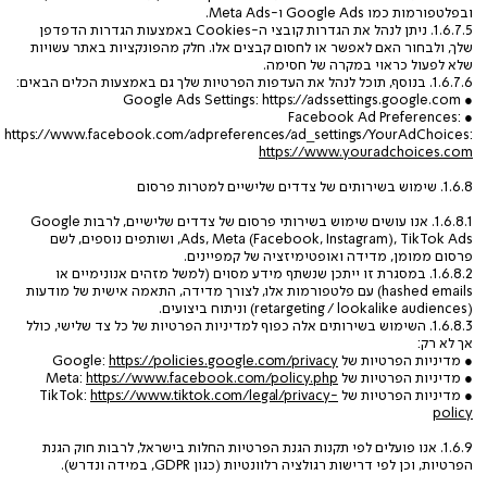
ובפלטפורמות כמו Google Ads ו-Meta Ads.
1.6.7.5. ניתן לנהל את הגדרות קובצי ה-Cookies באמצעות הגדרות הדפדפן
שלך, ולבחור האם לאפשר או לחסום קבצים אלו. חלק מהפונקציות באתר עשויות
שלא לפעול כראוי במקרה של חסימה.
1.6.7.6. בנוסף, תוכל לנהל את העדפות הפרטיות שלך גם באמצעות הכלים הבאים:
● Google Ads Settings: https://adssettings.google.com
● Facebook Ad Preferences:
https://www.facebook.com/adpreferences/ad_settings/YourAdChoices:
https://www.youradchoices.com
1.6.8. שימוש בשירותים של צדדים שלישיים למטרות פרסום
1.6.8.1. אנו עושים שימוש בשירותי פרסום של צדדים שלישיים, לרבות Google
Ads, Meta (Facebook, Instagram), TikTok Ads, ושותפים נוספים, לשם
פרסום ממומן, מדידה ואופטימיזציה של קמפיינים.
1.6.8.2. במסגרת זו ייתכן שנשתף מידע מסוים (למשל מזהים אנונימיים או
hashed emails) עם פלטפורמות אלו, לצורך מדידה, התאמה אישית של מודעות
(retargeting / lookalike audiences) וניתוח ביצועים.
1.6.8.3. השימוש בשירותים אלה כפוף למדיניות הפרטיות של כל צד שלישי, כולל
אך לא רק:
● מדיניות הפרטיות של Google:
https://policies.google.com/privacy
● מדיניות הפרטיות של Meta:
https://www.facebook.com/policy.php
● מדיניות הפרטיות של TikTok:
https://www.tiktok.com/legal/privacy-
policy
1.6.9. אנו פועלים לפי תקנות הגנת הפרטיות החלות בישראל, לרבות חוק הגנת
הפרטיות, וכן לפי דרישות רגולציה רלוונטיות (כגון GDPR, במידה ונדרש).