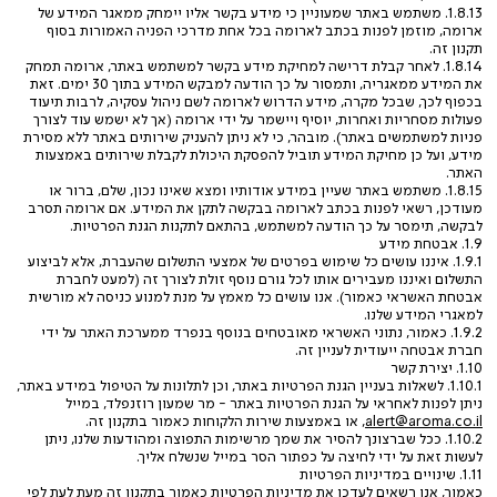
1.8.13. משתמש באתר שמעוניין כי מידע בקשר אליו יימחק ממאגר המידע של
ארומה, מוזמן לפנות בכתב לארומה בכל אחת מדרכי הפניה האמורות בסוף
תקנון זה.
1.8.14. לאחר קבלת דרישה למחיקת מידע בקשר למשתמש באתר, ארומה תמחק
את המידע ממאגריה, ותמסור על כך הודעה למבקש המידע בתוך 30 ימים. זאת
בכפוף לכך, שבכל מקרה, מידע הדרוש לארומה לשם ניהול עסקיה, לרבות תיעוד
פעולות מסחריות ואחרות, יוסיף ויישמר על ידי ארומה (אך לא ישמש עוד לצורך
פניות למשתמשים באתר). מובהר, כי לא ניתן להעניק שירותים באתר ללא מסירת
מידע, ועל כן מחיקת המידע תוביל להפסקת היכולת לקבלת שירותים באמצעות
האתר.
1.8.15. משתמש באתר שעיין במידע אודותיו ומצא שאינו נכון, שלם, ברור או
מעודכן, רשאי לפנות בכתב לארומה בבקשה לתקן את המידע. אם ארומה תסרב
לבקשה, תימסר על כך הודעה למשתמש, בהתאם לתקנות הגנת הפרטיות.
1.9. אבטחת מידע
1.9.1. איננו עושים כל שימוש בפרטים של אמצעי התשלום שהעברת, אלא לביצוע
התשלום ואיננו מעבירים אותו לכל גורם נוסף זולת לצורך זה (למעט לחברת
אבטחת האשראי כאמור). אנו עושים כל מאמץ על מנת למנוע כניסה לא מורשית
למאגרי המידע שלנו.
1.9.2. כאמור, נתוני האשראי מאובטחים בנוסף בנפרד ממערכת האתר על ידי
חברת אבטחה ייעודית לעניין זה.
1.10. יצירת קשר
1.10.1. לשאלות בעניין הגנת הפרטיות באתר, וכן לתלונות על הטיפול במידע באתר,
ניתן לפנות לאחראי על הגנת הפרטיות באתר - מר שמעון רוזנפלד, במייל
alert@aroma.co.il
, או באמצעות שירות הלקוחות כאמור בתקנון זה.
1.10.2. ככל שברצונך להסיר את שמך מרשימות התפוצה ומהודעות שלנו, ניתן
לעשות זאת על ידי לחיצה על כפתור הסר במייל שנשלח אליך.
1.11. שינויים במדיניות הפרטיות
כאמור, אנו רשאים לעדכן את מדיניות הפרטיות כאמור בתקנון זה מעת לעת לפי