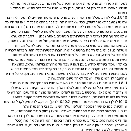
למטרות מסחריות, פרסומיות ו/או שיווקיות של ארומה. בכל מקרה, ארומה לא
תישא באחריות מכל מין וסוג שהם, בגין כל שימוש של צדדים שלישיים במידע
כאמור.
1.8.10. בלי לגרוע מכלליות האמור לעיל, פרטים שתמסור עשויים להימסר לידי צד
שלישי (מעבר לאמור לעיל), ככל שארומה תחויב לכך בהתאם לכל דין או על ידי כל
רשות או במקרה של נקיטת הליכים משפטיים (לרבות התראות בגינם) כנגד ארומה
או בנסיבות כמפורט בתקנון זה להלן. מעבר לכך ולמפורט לעיל, יועברו פרטים
שתמסור אך ורק לצרכי מתן השירותים הניתנים באתר (כגון – לחברת האשראי,
חברות מתג אשראי, לשם ביצוע התשלום או בממשק מול אתר תשלום). לידיעתך,
לעיתים אנו נעשה שימוש בקבלני משנה ו/או בנותני שירותים, למשל חברות
משלוחים, זכייני בתי הקפה ברשת ארומה, חברות לשירות לקוחות, חברות לכרייה
ולניטור של מידע, וכיוצא בזאת, על מנת לשדרג את מערכת האתר ולשפר את
השירותים הניתנים באמצעותו. כמו כן, יתכן שהמידע הנאגר כתוצאה מהשימוש
באתר, ישמר בשרתי מידע בענן ו/או יועבר אל מחוץ לגבולות ישראל, כתוצאה
משימוש זה. בכל מקרה, אנו עומדים על כך, כי במקרים אלו מידע שאינו דרוש
לשם ביצוע השירותים לא יועבר לקבלני המשנה ונותני השירותים, וכן, כי כל מידע
שהועבר לגורמים אלו, יושמד לאחר סיום ההתקשרות.
1.8.11. אנו שומרים לעצמנו את הזכות לעשות שימוש בפרטיך האישיים על מנת
ליצור עמך קשר בכל הנוגע לשירות, לשלוח אליך הודעות שיווקיות וכן להציע לך
מוצרים דומים לאלו שרכשת בעבר או לעדכן אותך על מוצרים חדשים. הנך רשאי
בכל עת לפנות לארומה, בהודעה בכתב בהתאם לאמצעי יצירת הקשר בסעיף
‎10.10 להלן (או בהתאם לאמור בסעיף ‎10.10.2 להלן), ולבקש להפסיק לקבל הודעות
שיווקיות. כמו כן שמך ומספר הטלפון שלך יופיעו על גבי ההזמנה שלך.
1.8.12. בהתאם לחוק הגנת הפרטיות, תשמ
"א-1981 ("
חוק הגנת הפרטיות
"), כל
משתמש באתר זכאי לעיין בעצמו או באמצעות בא כוחו שהורשה לכך בכתב, או
על ידי אפוטרופוס, במידע שנאסף אודותיו במאגר המידע של ארומה (ככל
שנאסף). יובהר כי אין אפשרות לעיין במידע שאינו מזוהה (דהיינו, מידע שנאסף
ו/או נשמר, ללא זיהוי ספציפי).