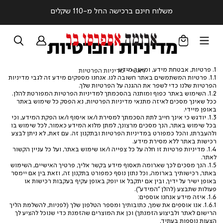
משלוח חינם ברכישה החל מ-110 שקלים
מדיניות הפרטיות
1. פרטיות, אבטחת מידע, ומאגר מידע
ראשי
מדיניות
ראשי
מדיניות הפרטיות
1.1. פרטיות המשתמשים באתר חשובה לנו. אנחנו מספקים מידע זה לגבי מדיניות
הפרטיות
הפרטיות שלנו כדי לשפר את ההגנה על הפרטיות שלך.
1.2. השימוש באתר כפוף ומותנה בהסכמתך למדיניות הפרטיות המפורטת להלן.
ככל שאינך מסכים לאיזה מתנאי מדיניות הפרטיות, נא הפסק כל שימוש באתר
באופן מיידי.
1.3. יודגש כי אינך חייב לתת הסכמתך למסירת ו/או איסוף ו/או הפקת המידע, וכי
בכל שימוש באתר, הנך מסכים מרצונך, למתן מלוא המידע כאמור, לכל שימוש בו
ולהעברתו, והכל כמפורט במדיניות הפרטיות ובתקנון זה. עם זאת, לא ניתן לבצע
רכישות באתר ללא מסירת מידע.
1.4. מדיניות פרטיות זו חלה על כל צפייה ו/או שימוש באתר, ועל כל עניין הקשור
לאתר.
1.5. הנך מסכים לכך שארומה תאסוף מידע בקשר אליך, פרטיך האישיים, השימוש
באתר, רכישותיך בארומה, וכל נתון נוסף כמפורט בתקנון זה, וזאת בין אם יימסר
באופן ישיר על ידיך, ובין אם יתקבל או יופק באופן עקיף בעקבות רכישות או
פעולות שתבצע (להלן
"המידע"
).
1.6. איזה מידע אנחנו אוספים:
1.6.1. אנו אוספים את שמך, כתובותיך ומספר הטלפון שלך (לפניות, להשלמת הליך
הרישום לאתר ולביצוע הזמנתך) וכן את המוצרים שהזמנת כדי שנוכל להציע לך
הצעות נוספות בעתיד.