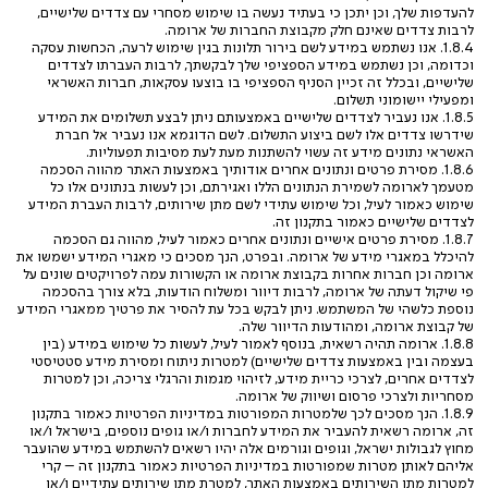
להעדפות שלך, וכן יתכן כי בעתיד נעשה בו שימוש מסחרי עם צדדים שלישיים,
לרבות צדדים שאינם חלק מקבוצת החברות של ארומה.
1.8.4. אנו נשתמש במידע לשם בירור תלונות בגין שימוש לרעה, הכחשות עסקה
וכדומה, וכן נשתמש במידע הספציפי שלך לבקשתך, לרבות העברתו לצדדים
שלישיים, ובכלל זה זכיין הסניף הספציפי בו בוצעו עסקאות, חברות האשראי
ומפעילי יישומוני תשלום.
1.8.5. אנו נעביר לצדדים שלישיים באמצעותם ניתן לבצע תשלומים את המידע
שידרשו צדדים אלו לשם ביצוע התשלום. לשם הדוגמא אנו נעביר אל חברת
האשראי נתונים מידע זה עשוי להשתנות מעת לעת מסיבות תפעוליות.
1.8.6. מסירת פרטים ונתונים אחרים אודותיך באמצעות האתר מהווה הסכמה
מטעמך לארומה לשמירת הנתונים הללו ואגירתם, וכן לעשות בנתונים אלו כל
שימוש כאמור לעיל, וכל שימוש עתידי לשם מתן שירותים, לרבות העברת המידע
לצדדים שלישיים כאמור בתקנון זה.
1.8.7. מסירת פרטים אישיים ונתונים אחרים כאמור לעיל, מהווה גם הסכמה
להיכלל במאגרי מידע של ארומה. ובפרט, הנך מסכים כי מאגרי המידע ישמשו את
ארומה וכן חברות אחרות בקבוצת ארומה או הקשורות עמה לפרויקטים שונים על
פי שיקול דעתה של ארומה, לרבות דיוור ומשלוח הודעות, בלא צורך בהסכמה
נוספת כלשהי של המשתמש. ניתן לבקש בכל עת להסיר את פרטיך ממאגרי המידע
של קבוצת ארומה, ומהודעות הדיוור שלה.
1.8.8. ארומה תהיה רשאית, בנוסף לאמור לעיל, לעשות כל שימוש במידע (בין
בעצמה ובין באמצעות צדדים שלישיים) למטרות ניתוח ומסירת מידע סטטיסטי
לצדדים אחרים, לצרכי כריית מידע, לזיהוי מגמות והרגלי צריכה, וכן למטרות
מסחריות ולצרכי פרסום ושיווק של ארומה.
1.8.9. הנך מסכים לכך שלמטרות המפורטות במדיניות הפרטיות כאמור בתקנון
זה, ארומה רשאית להעביר את המידע לחברות ו/או גופים נוספים, בישראל ו/או
מחוץ לגבולות ישראל, וגופים וגורמים אלה יהיו רשאים להשתמש במידע שהועבר
אליהם לאותן מטרות שמפורטות במדיניות הפרטיות כאמור בתקנון זה – קרי
למטרות מתן השירותים באמצעות האתר, למטרת מתן שירותים עתידיים ו/או