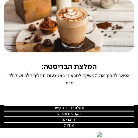
המלצת הבריסטה:
אפשר להפוך את המשקה לטבעוני באמצעות תחליף חלב ושוקולד
מריר.
משלוחים
משלוחים וצור קשר
וצור
צור קשר
תקנונים
תקנונים ומידע
קשר
ומידע
תקנון
מוצרים
מוצרים
משלוחים
קפסולות
אודות
אודות
מדיניות הפרטיות
הסיפור שלנו
פולי קפה
מדיניות ביטולים