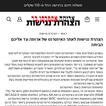
משלוח חינם ברכישה החל מ-110 שקלים
הצהרת נגישות
ראשי
הצהרת
ראשי
הצהרת נגישות
נגישות
הצהרת נגישות לאתר האינטרנט של ארומה עד אליכם
הביתה
בשנים האחרונות אתרי האינטרנט הפכו להיות הפלטפורמה העיקרית לפרסום
המידע והשירותים השונים המוצעים על ידי החברה לציבור הרחב.
אתר אינטרנט זה משמש כחנות מקוונות שבאמצעותה ניתן לרכוש את מגוון
מוצרים משתנה. בין יתר המוצרים המוצאים ניתן למצוא קפסולות קפה ופולי קפה
של "ארומה אספרסו בר", מוצרים נלווים, ומארזי מוצרים, המשתנים מעת לעת.
באתר ניתן לבצע הזמנה ולקבל את המשלוח עד לבית הלקוח.
מטרת החברה בהנגשת האתר היא יצירת שוויון הזדמנויות במרחב האינטרנטי
לאנשים עם לקויות מגוונות ואנשים הנעזרים בטכנולוגיות מסייעות שונות בעת
גלישה ברשת האינטרנט.
התאמות הנגישות באתר האינטרנט
באתר אינטרנט זה בוצעו התאמות נגישות בהתאם להמלצות התקן הישראלי (ת"י
5568) ולנגישות תכנים באינטרנט ברמת AA בשילוב המלצות מסמך WCAG2.0
שפורסם באמצעות הארגון הבינלאומי W3C העוסק בתקינה ברשת האינטרנט.
ההתאמות שבוצעו באתר נבדקו באמצעות הדפדפנים הנפוצים ביותר: גוגל כרום