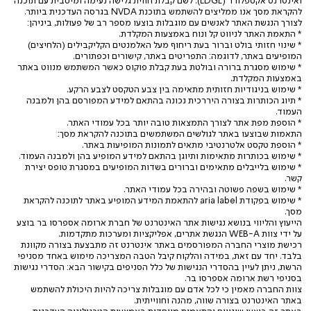
ואינטרנט אקספלורר (EDGE). לשם קבלת חווית גלישה נעימה ומיטבית עם תוכנה
להקראת מסך אנו ממליצים להשתמש בתוכנת NVDA בגרסה העדכנית ביותר.
לצורך הנגשת האתר לאנשים עם מוגבלות בוצעו מספר רב של פעולות, ביניהן:
* התאמת האתר לניווט קל ונוח באמצעות המקלדת.
* שינוי חזותי בולט וברור בעת ריחוף מעל האלמנטים הקליקבילים (הלחיצים)
המופיעים באתר, לדוגמה: התפריטים באתר, קישורים וכפתורים.
* שימוש מסגרת ברורה ובולטת בעת קבלת פוקוס כאשר המשתמש מנווט באתר
באמצעות המקלדת.
* שימוש בניגודיות חזותית מתאימה בין צבע הטקסט לצבע הרקע.
* תיוג הכותרות בצורה היררכית נכונה בהתאם למידע המפורסם בהן ולמבנה
העמוד.
* הוספת מפת אתר לצורך התמצאות טובה יותר בכל עמודי האתר.
התאמות שבוצעו באתר לגולשים המשתמשים בתוכנה להקראת מסך:
* הוספת טקסט אלטרנטיבי מתאים לתמונות המופיעות באתר.
* שימוש בכותרות מתאימות ותיוגן בהתאם למידע המופיע בהן ולמבנה העמוד.
* שימוש בלייבלים מתאימים וברורים בשדות המופיעים במסגרת טופס יצירת
קשר.
* שימוש בשפה פשוטה ובהירה בכל עמודי האתר.
* שימוש בפקודת aria label להתאמת המידע המופיע באתר לתוכנה להקראת
מסך.
הייעוץ והליווי בנושא נגישות אתר האינטרנט של חברת ארומה אספרסו בר בוצע
על ידי צוות WEB-A הנגשת אתרים, אפליקציות ומערכות מתקדמות.
רכישת מוצרי החברה המפורסמים באתר אינטרנט זה מתבצעת בצורה מקוונת
בלבד. יחד עם זאת, במידה והלקוח קיבל הטבה המצריכה מימוש באחד מסניפי
הרשת, ניתן לעיין בהסדרי הנגישות של כלל הסניפים בקישור הבא: הסדרי נגישות
בסניפי רשת ארומה אספרסו בר.
צוות החברה מאמין כי לכל אדם עם מוגבלות צריכה להיות היכולת להשתמש
באתר האינטרנט בצורה שווה, מהנה וחווייתית.