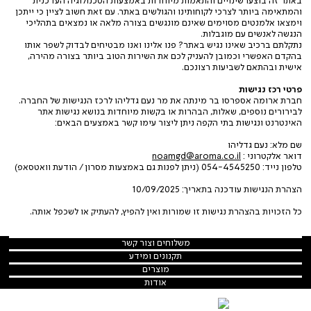
באתר זה בוצעו שינויים והתאמות מיוחדות באמצעות הטכנולוגיה העדכנית
והמתאימה ביותר לצרכי לקוחותינו והגולשים באתר. עם זאת חשוב לציין כי ייתכן
וימצאו אלמנטים מסוימים שאינם מונגשים בצורה מלאה או נמצאים בתהליכי
הנגשה לאנשים עם מוגבלות.
נתקלתם ברכיב שאינו נגיש באתר? פנו אלינו ואנו מבטיחים לבדוק לשפר אותו
בהקדם האפשרי וכמובן להעניק לכם את השירות הטוב ביותר בצורה מהירה,
אישית ובהתאם לשביעות רצונכם.
פרטי רכז נגישות
חברת ארומה אספרסו בר מינתה את מר נעם גדליהו לרכז הנגישות של החברה.
לבירורים נוספים, שאלות, הבהרות או בקשות מיוחדות בנושא נגישות אתר
האינטרנט ונגישות בתי הקפה ניתן ליצור עימו קשר באמצעים הבאים:
שם מלא: נעם גדליהו
דואר אלקטרוני :
noamgd@aroma.co.il
טלפון נייד: 054-4545250 (ניתן לפנות גם באמצעות מסרון / הודעת וואטסאפ)
הצהרת הנגישות עודכנה בתאריך: 10/09/2025
כל הזכויות בהצהרת נגישות זו שמורות ואין להפיץ, להעתיק או לשכפל אותה.
משלוחים
משלוחים וצור קשר
וצור
צור קשר
תקנונים
תקנונים ומידע
קשר
ומידע
תקנון
מוצרים
מוצרים
משלוחים
קפסולות
אודות
אודות
מדיניות הפרטיות
הסיפור שלנו
פולי קפה
מדיניות ביטולים