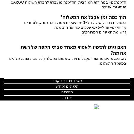
הזמנתכם- במהירות המירבית. ההזמנה מועברת לחברת השילוח CARGO
ותגיע עד אליכם.
תוך כמה זמן אקבל את המשלוח?
המשלוח צפוי להגיע עד ל-3 ימי עסקים ממועד ההזמנה, ולאזורים
מרוחקים- עד ל-5 ימי עסקים ממועד ההזמנה.
לרשימת האזורים המרוחקים
האם ניתן להזמין ולאסוף מאחד מבתי הקפה של רשת
ארומה?
לא. המזמינים מהאתר מקבלים את הזמנתם במשלוח, לכתובת אותה מזינים
במעמד התשלום.
משלוחים
משלוחים וצור קשר
וצור
צור קשר
תקנונים
תקנונים ומידע
קשר
ומידע
תקנון
מוצרים
מוצרים
משלוחים
קפסולות
אודות
אודות
מדיניות הפרטיות
הסיפור שלנו
פולי קפה
מדיניות ביטולים
כתבות
אקססוריז
שאלות ותשובות
מתכונים
חבילות משתלמות
הצהרת נגישות
אתר ארומה