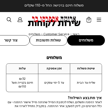
משלוח חינם ברכישה החל מ-110 שקלים
שירות לקוחות
ראשי
Customer
משלוחים
ראשי
Customer Service
משלוחים
Service
משלוחים
שאלות ותשובות
צור קשר
משלוחים
שיטת משלוח
זמן אספקה
עלות
₪32
שליח עד הבית
עד 5 ימי עסקים
חינם בקנייה מעל
₪110
איך מתבצע השילוח?
לאחר הזמנה ותשלום, נשלח לכתובת המייל שהוזנה מייל אישור הזמנה- עם
כלל הפרטים וכן, לינק למעקב אחר ההזמנה. במקביל, נתחיל לארוז את