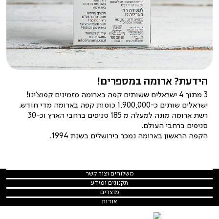
הידעת? ארומה במספרים!
3 מתוך 4 ישראלים ששותים קפה בארומה מזמינים קפוצ'ינו!
ישראלים שותים כ-1,900,000 כוסות קפה בארומה מדי חודש.
רשת ארומה מונה למעלה מ 185 סניפים ברחבי הארץ וכ-30
סניפים ברחבי העולם.
הקפה הראשון בארומה נמכר בירושלים בשנת 1994.
משלוחים
משלוחים וצור קשר
וצור
צור קשר
תקנונים
תקנונים ומידע
קשר
ומידע
תקנון
מוצרים
מוצרים
משלוחים
קפסולות
אודות
אודות
מדיניות הפרטיות
הסיפור שלנו
פולי קפה