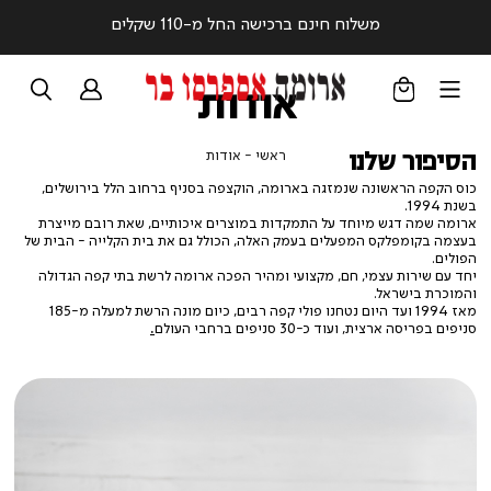
משלוח חינם ברכישה החל מ-110 שקלים
אודות
ראשי
אודות
ראשי
אודות
הסיפור שלנו
כוס הקפה הראשונה שנמזגה בארומה, הוקצפה בסניף ברחוב הלל בירושלים,
בשנת 1994.
ארומה שמה דגש מיוחד על התמקדות במוצרים איכותיים, שאת רובם מייצרת
בעצמה בקומפלקס המפעלים בעמק האלה, הכולל גם את בית הקלייה - הבית של
הפולים.
יחד עם שירות עצמי, חם, מקצועי ומהיר הפכה ארומה לרשת בתי קפה הגדולה
והמוכרת בישראל.
מאז 1994 ועד היום נטחנו פולי קפה רבים, כיום מונה הרשת למעלה מ-185
סניפים בפריסה ארצית, ועוד כ-30 סניפים ברחבי העולם
.
|
הקפסולות
של
ארומה
|
באנר
עמוד