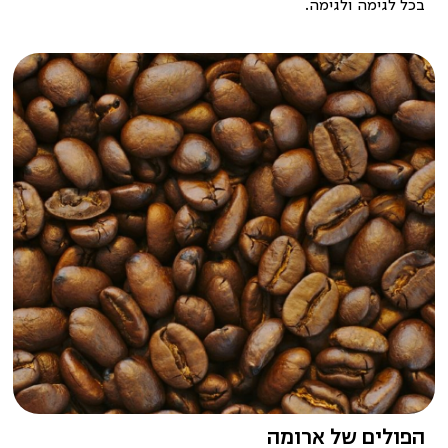
בכל לגימה ולגימה.
|
הפולים
של
ארומה
|
באנר
עמוד
אודות
(28)
הפולים של ארומה