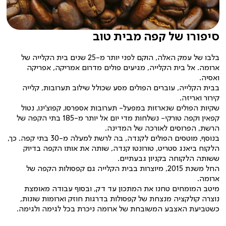
סיפורו של קפה מבית טוב
בלבו של עמק האלה, הוקם לפני יותר מ-25 שנים בית הקלייה של
ארומה. אל בית הקלייה, מגיעים פולים מדרום אמריקה, אפריקה
ואסיה.
בבית הקלייה, עוברים הפולים מסע שכולל שילוב תערובות, קלייה
קירור ואריזה.
שקיות הפולים שנארזות במפעל- תערובות אספרסו, קפוצ'ינו, נטול
קפאין וקפה טורקי- נשלחות מדי יום אל יותר מ-185 בתי הקפה של
הרשת, הפרוסים לאורכה של המדינה.
בנוסף, מוטסים הפולים לקנדה, בה לרשת למעלה מ-30 בתי קפה. כך,
הלקוח ביאנג סטריט, טורונטו קנדה, שותה את אותו הקפה בדיוק
ששותה הלקוחה בקניון גבעתיים.
החל משנת 2015, מיוצרות בבית הקלייה גם קפסולות הקפה של
ארומה.
מיטב המומחים טחנו את המתכון עד דק, ובסוף עבודה מאומצת
נוצרה קולקציה מנצחת של קפסולות בדרגות חוזק וארומות שונות,
כשטביעת האצבע המשובחת של ארומה ניכרת בכל לגימה ולגימה.